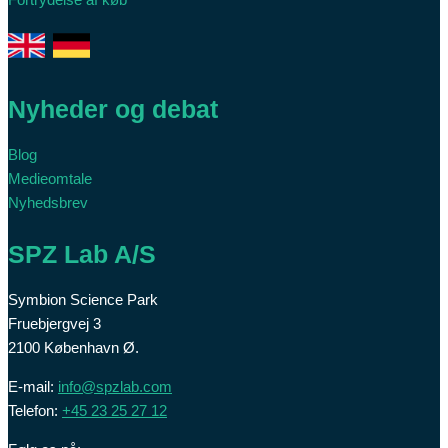
Nyheder og debat
Blog
Medieomtale
Nyhedsbrev
SPZ Lab A/S
Symbion Science Park
Fruebjergvej 3
2100 København Ø.
E-mail:
info@spzlab.com
Telefon:
+45 23 25 27 12