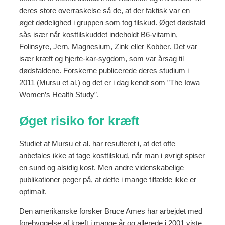
deres store overraskelse så de, at der faktisk var en
øget dødelighed i gruppen som tog tilskud. Øget dødsfald
sås især når kosttilskuddet indeholdt B6-vitamin,
Folinsyre, Jern, Magnesium, Zink eller Kobber. Det var
især kræft og hjerte-kar-sygdom, som var årsag til
dødsfaldene. Forskerne publicerede deres studium i
2011 (Mursu et al.) og det er i dag kendt som ”The Iowa
Women’s Health Study”.
Øget risiko for kræft
Studiet af Mursu et al. har resulteret i, at det ofte
anbefales ikke at tage kosttilskud, når man i øvrigt spiser
en sund og alsidig kost. Men andre videnskabelige
publikationer peger på, at dette i mange tilfælde ikke er
optimalt.
Den amerikanske forsker Bruce Ames har arbejdet med
forebyggelse af kræft i mange år og allerede i 2001 viste