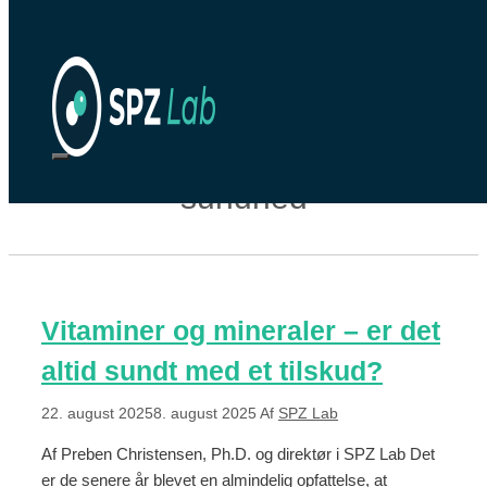
Hop til indhold
sundhed
Vitaminer og mineraler – er det
altid sundt med et tilskud?
22. august 2025
8. august 2025
Af
SPZ Lab
Af Preben Christensen, Ph.D. og direktør i SPZ Lab Det
er de senere år blevet en almindelig opfattelse, at