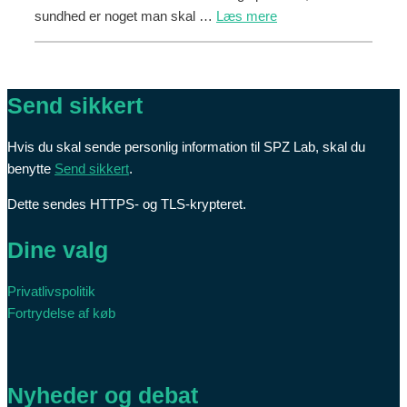
sundhed er noget man skal …
Læs mere
Send sikkert
Hvis du skal sende personlig information til SPZ Lab, skal du
benytte
Send sikkert
.
Dette sendes HTTPS- og TLS-krypteret.
Dine valg
Privatlivspolitik
Fortrydelse af køb
Nyheder og debat