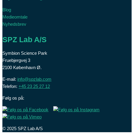
Blog
Medieomtale
Nyhedsbrev
SPZ Lab A/S
Symbion Science Park
Fruebjergvej 3
2100 København Ø.
E-mail:
info@spzlab.com
Telefon:
+45 23 25 27 12
Følg os på:
© 2025 SPZ Lab A/S