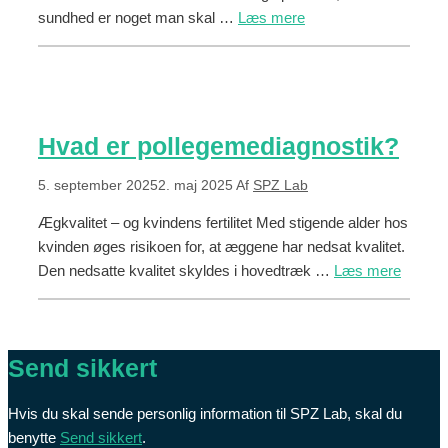
sundhed er noget man skal …
Læs mere
Hvad er pollegemediagnostik?
5. september 2025
2. maj 2025
Af
SPZ Lab
Ægkvalitet – og kvindens fertilitet Med stigende alder hos
kvinden øges risikoen for, at æggene har nedsat kvalitet.
Den nedsatte kvalitet skyldes i hovedtræk …
Læs mere
Send sikkert
Hvis du skal sende personlig information til SPZ Lab, skal du
benytte
Send sikkert
.