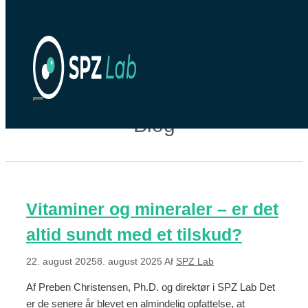
Hop til indhold
Blog
Vitaminer og mineraler – er det
altid sundt med et tilskud?
22. august 2025
8. august 2025
Af
SPZ Lab
Af Preben Christensen, Ph.D. og direktør i SPZ Lab Det
er de senere år blevet en almindelig opfattelse, at