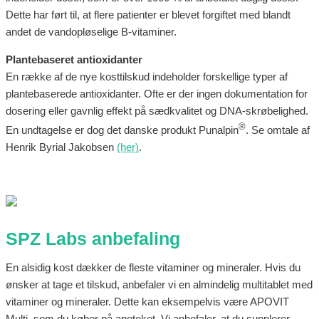
Dette har ført til, at flere patienter er blevet forgiftet med blandt
andet de vandopløselige B-vitaminer.
Plantebaseret antioxidanter
En række af de nye kosttilskud indeholder forskellige typer af
plantebaserede antioxidanter. Ofte er der ingen dokumentation for
dosering eller gavnlig effekt på sædkvalitet og DNA-skrøbelighed.
®
En undtagelse er dog det danske produkt Punalpin
. Se omtale af
Henrik Byrial Jakobsen
(her)
.
SPZ Labs anbefaling
En alsidig kost dækker de fleste vitaminer og mineraler. Hvis du
ønsker at tage et tilskud, anbefaler vi en almindelig multitablet med
vitaminer og mineraler. Dette kan eksempelvis være APOVIT
Multi, som du køber på apoteket. Vi anbefaler, at du supplerer