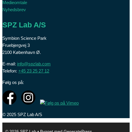
Medieomtale
Nyhedsbrev
SPZ Lab A/S
Symbion Science Park
Fruebjergvej 3
2100 København Ø.
E-mail:
info@spzlab.com
Telefon:
+45 23 25 27 12
Følg os på:
© 2025 SPZ Lab A/S
© 2026 SPZ Lab
• Bygget med
GeneratePress